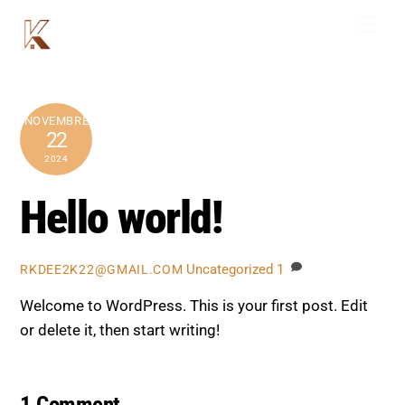
Skip
Men
to
content
NOVEMBRE
22
2024
Hello world!
Uncategorized
1
RKDEE2K22@GMAIL.COM
Welcome to WordPress. This is your first post. Edit
or delete it, then start writing!
1 Comment